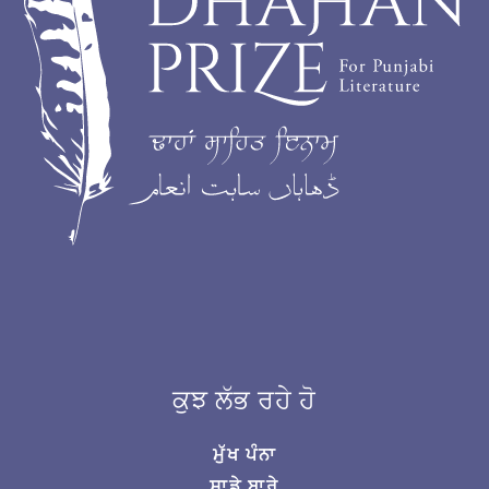
ਕੁਝ ਲੱਭ ਰਹੇ ਹੋ
ਮੁੱਖ ਪੰਨਾ
ਸਾਡੇ ਬਾਰੇ