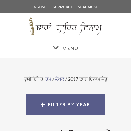
Skip
Skip
ENGLISH
GURMUKHI
SHAHMUKHI
to
to
main
footer
content
MENU
ਤੁਸੀਂ ਇੱਥੇ ਹੋ:
ਹੋਮ
/
ਲੇਖਕ
/
2017 ਢਾਹਾਂ ਇਨਾਮ ਜੇਤੂ
FILTER BY YEAR