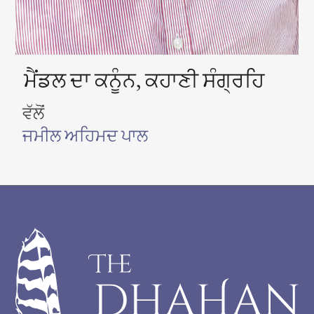
ਮੈਂਡਲ ਦਾ ਕਨੂੰਨ, ਕਹਾਣੀ ਸੰਗ੍ਰਹਿ
ਵੱਲੋਂ
ਜਮੀਲ ਅਹਿਮਦ ਪਾਲ
Footer