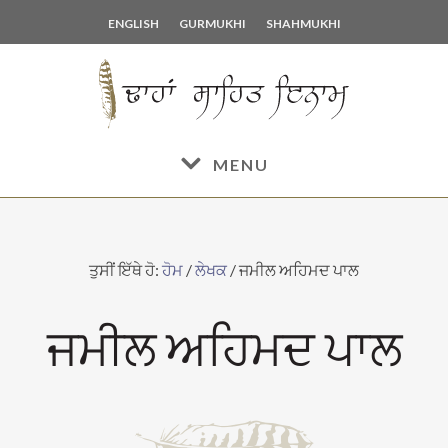
Skip
Skip
ENGLISH
GURMUKHI
SHAHMUKHI
to
to
main
footer
content
MENU
ਤੁਸੀਂ ਇੱਥੇ ਹੋ:
ਹੋਮ
/
ਲੇਖਕ
/
ਜਮੀਲ ਅਹਿਮਦ ਪਾਲ
ਜਮੀਲ ਅਹਿਮਦ ਪਾਲ