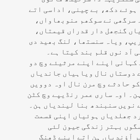
ہوئے دکھ، بے چینی، اداسی اتے
 سرگھی نے سوکھم منوبھاواں،
اں گنجھل دار قدراں قیمتاں،
یپ، ویاہ سنستھا، لنگ بھید دی
 آد نوں قلم بند کیتا ہے۔
کہانی اپنے اپنے مرثیئے وچ دو
 دوستاں نال ویاہیاں جاندیاں
کو حادثے وچ مرن نال اوہ دوویں
ن۔ اوہ ساری عمر رنڈیپے وچ کٹن
 نویں سنبندھ بنا لیندیاں ہن۔
د جھلدیاں ہوئیاں اپنی قسمت
گوں بہتر زندگی جیون لئی
 آؤندیاں ہن اتے اپنے ڈھنگ