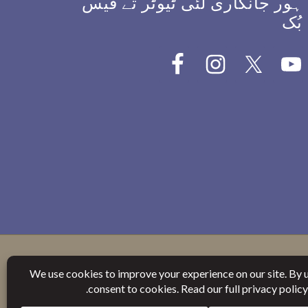
ہور جانکاری لئی ٹیوٹر تے فیس
بُک