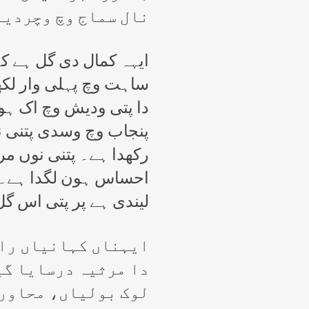
نال سماج وچ وچردیا
ایہہ کمال دی گل ہے کہ
ساہت وچ پہلی وار لکھ
دا پتی ودیش وچ اک ہور
پنجاب وچ وسدی پتنی ن
رکھدا ہے۔ پتنی نوں مر
احساس ہون لگدا ہے۔ او
لیندی ہے پر پتی اس گل 
ایہناں کہانیاں را
دا مرثیہ درسایا گی
لوک بولیاں، محاور