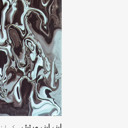
اپنے اپنے مرثیئے
، کہان