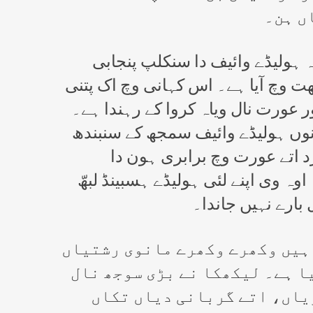
ں ہن۔
 ہولیڈے وائیف دا سنکلپ پنجابی
ت وچ آیا ہے۔ اس کہانی وچ اک پتنی
 عورت نال ویاہ کروا کے رہندا ہے۔
وں ہولیڈے وائیف سمجھ کے سنبندھ
د اتے عورت وچ برابری ہون دا
ہ وی اپنے لئی ہولیڈے ہسبینڈ لبھّ
بارے نہیں جاندا۔
ہیں وکھرے وکھرے مانوی رشتیاں
ا ہے۔ لیکھکا نے بڑی سوجھ نال
یاں، اتے گربانی دیاں تکاں