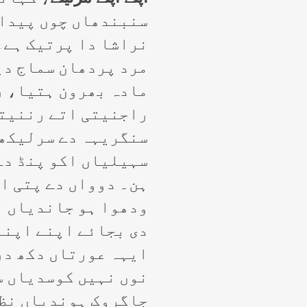
سنبندھاں چوں پیدا 
نراشا دا پرتیک ہے۔
مرد پردھان سماج دی
مادہ بھرون ہتیا، ر
راجنیتی اتے رننیتی
سنگریہہ دے سرلیکھ 
سہیلیاں اکو پنڈ دے
ہن۔ دوواں دے پتی ا
ودھوا ہو جاندیاں ہ
دی بجائے اپنے اپنے
ایہہ عورتاں دکھ در
نوں نہیں کوسدیاں س
جاگروک ہوندیاں نظر