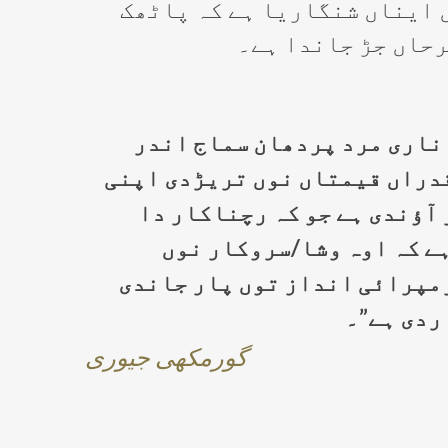
 ایناں شنگاریا ہے کہ پاٹھک
رحاں جڑ جاندا ہے۔
 ناری مرد پردھان سماج اندر
دراں قیمتاں نوں تریڑدی اپنی
آؤندی ہے جو کہ رچناکار دا
ے کہ اوہ وشا/سروکار نوں
مپرائی انداز توں پار جاندی
ردی ہے”۔
گورمکھی جیوری