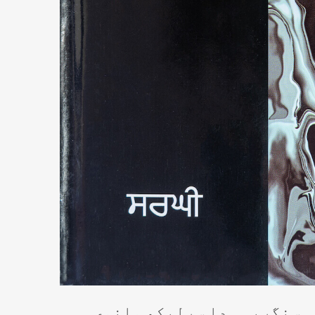
ی سنگریہہ دا سرلیکھ مانوی