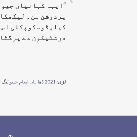
“ایہہ کہانیاں جیون 
پردرشن ہن۔ لیکھکا 
کیلیڈوسکوپکلی اس د
درشٹیکون دے پرگٹاو
لڑی:
2021 ڈھاہاں انعام جیتو
ٹیگ:
Foote