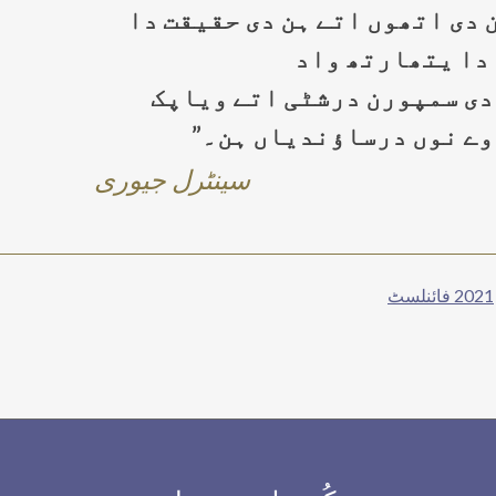
دی اتھوں اتے ہن دی حقیقت دا
دا یتھارتھ واد
ی سمپورن درشٹی اتے ویاپک
ے نوں درساؤندیاں ہن۔”
سینٹرل جیوری
2021 فائنلسٹ