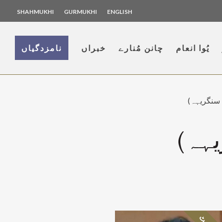
SHAHMUKHI
GURMUKHI
ENGLISH
یُوا انعام
چانن مُنارے
خبراں
نامزدگیاں
ی سنگریہہ)
یہہ)