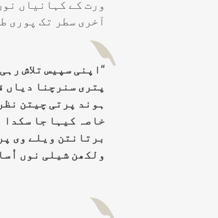
ورت کے کہانیاں نوں
آخری سطر تک پوری ط
“اپنی سپیس تلاش رہی
پتری سنرچنا دیاں ق
ہوند پرتی چیتن نظر 
خاصہ کیہا جا سکدا ہ
برتانتن ویلے وی پر
ولکھن شیلی نوں اُسا