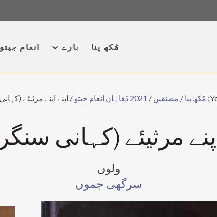
مُکھ پنا
بارے
انعام جیتو
Yo
مُکھ پنا
/
مصنفین
/
2021 ڈھاہاں انعام جیتو
/
اپنے اپنے مرثیئے (کہان
اپنے مرثیئے (کہانی سنگر
ولوں
سرگھی جموں