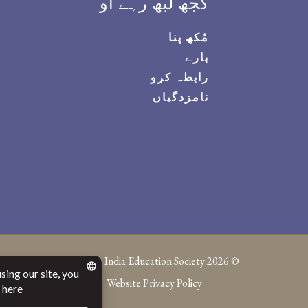
کُجھ لبھ رہے او
مُکھ پنا
بارے
رابطہ کرو
نامزدگیاں
Canada India Education Society
© 2026
Website Privacy Policy