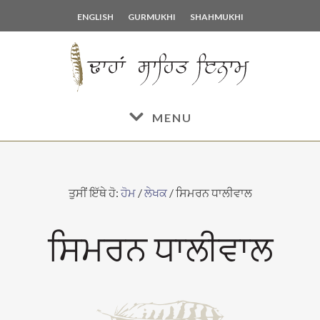
Skip
Skip
ENGLISH
GURMUKHI
SHAHMUKHI
to
to
main
footer
content
MENU
ਤੁਸੀਂ ਇੱਥੇ ਹੋ:
ਹੋਮ
/
ਲੇਖਕ
/
ਸਿਮਰਨ ਧਾਲੀਵਾਲ
ਸਿਮਰਨ ਧਾਲੀਵਾਲ