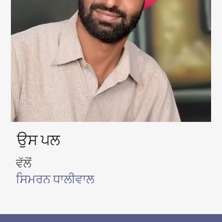
ਉਸ ਪਲ
ਵੱਲੋਂ
ਸਿਮਰਨ ਧਾਲੀਵਾਲ